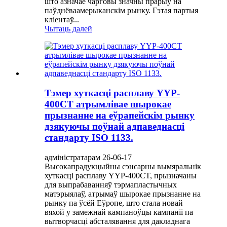
што азначае чарговы значны прарыў на
паўднёваамерыканскім рынку. Гэтая партыя
кліентаў...
Чытаць далей
Тэмер хуткасці расплаву YYP-
400CT атрымлівае шырокае
прызнанне на еўрапейскім рынку
дзякуючы поўнай адпаведнасці
стандарту ISO 1133.
адміністратарам 26-06-17
Высокапрадукцыйны сэнсарны вымяральнік
хуткасці расплаву YYP-400CT, прызначаны
для выпрабаванняў тэрмапластычных
матэрыялаў, атрымаў шырокае прызнанне на
рынку па ўсёй Еўропе, што стала новай
вяхой у замежнай кампаноўцы кампаніі па
вытворчасці абсталявання для дакладнага