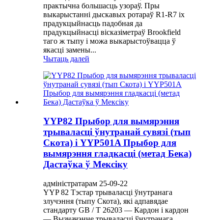
практычна большасць узораў. Пры
выкарыстанні дыскавых ротараў R1-R7 іх
прадукцыйнасць падобная да
прадукцыйнасці вісказіметраў Brookfield
таго ж тыпу і можа выкарыстоўвацца ў
якасці замены...
Чытаць далей
YYP82 Прыбор для вымярэння
трываласці ўнутранай сувязі (тып
Скота) і YYP501A Прыбор для
вымярэння гладкасці (метад Бека)
Дастаўка ў Мексіку
адміністратарам 25-09-22
YYP 82 Тэстар трываласці ўнутранага
злучэння (тыпу Скота), які адпавядае
стандарту GB / T 26203 — Кардон і кардон
— Вызначэнне трываласці ўнутранага