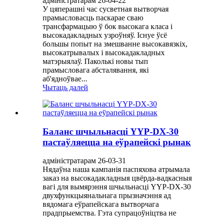
адміністратарам 26-04-22
У цяперашні час сусветная вытворчая
прамысловасць паскарае сваю
трансфармацыю ў бок высокага класа і
высокадакладных узроўняў. Існуе ўсё
большы попыт на змешванне высокавязкіх,
высокатрывалых і высокадакладных
матэрыялаў. Паколькі новы тып
прамысловага абсталявання, які
аб'ядноўвае...
Чытаць далей
Баланс шчыльнасці YYP-DX-30
пастаўляецца на еўрапейскі рынак
адміністратарам 26-03-31
Нядаўна наша кампанія паспяхова атрымала
заказ на высокадакладныя цвёрда-вадкасныя
вагі для вымярэння шчыльнасці YYP-DX-30
двухфункцыянальнага прызначэння ад
вядомага еўрапейскага вытворчага
прадпрыемства. Гэта супрацоўніцтва не