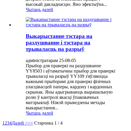
высокай дакладнасцю. Яно эфектыўна...
Чытаць далей
Выкарыстанне тэстара на
раздушванне і тэстара на
трываласць на разрыў
адміністратарам 25-08-05
Прыбор для праверкі на раздушванне
YY8503 і аўтаматычны прыбор для праверкі
трываласці на разрыў YY109 з'яўляюцца
важнымі прыборамі для праверкі фізічных
уласцівасцей паперы, кардону і кардонных
скрынак. Яны адыгрываюць вырашальную
ролю ў кантролі якасці ўпаковачных
матэрыялаў. Ніжэй прыведзены метады
выкарыстання...
Чытаць далей
1
2
3
4
Далей >
>>
Старонка 1 / 4