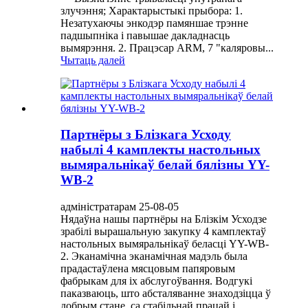
злучэння; Характарыстыкі прыбора: 1.
Незатухаючы энкодэр памяншае трэнне
падшыпніка і павышае дакладнасць
вымярэння. 2. Працэсар ARM, 7 "каляровы...
Чытаць далей
Партнёры з Блізкага Усходу
набылі 4 камплекты настольных
вымяральнікаў белай бялізны YY-
WB-2
адміністратарам 25-08-05
Нядаўна нашы партнёры на Блізкім Усходзе
зрабілі вырашальную закупку 4 камплектаў
настольных вымяральнікаў беласці YY-WB-
2. Эканамічна эканамічная мадэль была
прадастаўлена мясцовым папяровым
фабрыкам для іх абслугоўвання. Водгукі
паказваюць, што абсталяванне знаходзіцца ў
добрым стане, са стабільнай працай і