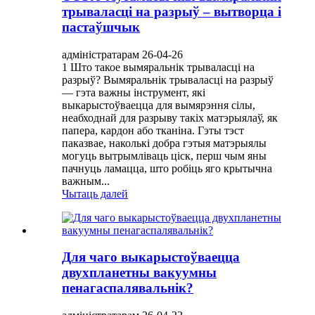
трываласці на разрыў – вытворца і
пастаўшчык
адміністратарам 26-04-26
1 Што такое вымяральнік трываласці на
разрыў? Вымяральнік трываласці на разрыў
— гэта важны інструмент, які
выкарыстоўваецца для вымярэння сілы,
неабходнай для разрыву такіх матэрыялаў, як
папера, кардон або тканіна. Гэты тэст
паказвае, наколькі добра гэтыя матэрыялы
могуць вытрымліваць ціск, перш чым яны
пачнуць ламацца, што робіць яго крытычна
важным...
Чытаць далей
Для чаго выкарыстоўваецца
двухпланетны вакуумны
пенагаспалявальнік?