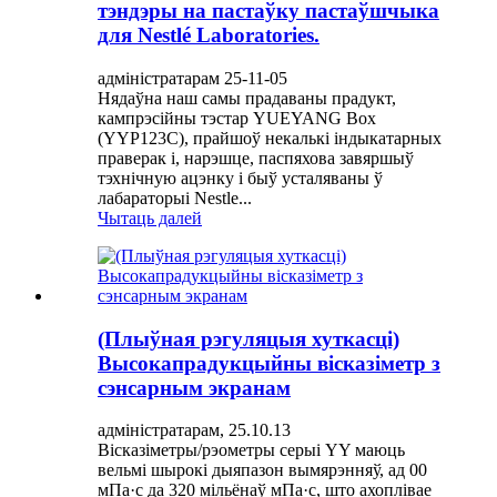
тэндэры на пастаўку пастаўшчыка
для Nestlé Laboratories.
адміністратарам 25-11-05
Нядаўна наш самы прадаваны прадукт,
кампрэсійны тэстар YUEYANG Box
(YYP123C), прайшоў некалькі індыкатарных
праверак і, нарэшце, паспяхова завяршыў
тэхнічную ацэнку і быў усталяваны ў
лабараторыі Nestle...
Чытаць далей
(Плыўная рэгуляцыя хуткасці)
Высокапрадукцыйны вісказіметр з
сэнсарным экранам
адміністратарам, 25.10.13
Вісказіметры/рэометры серыі YY маюць
вельмі шырокі дыяпазон вымярэнняў, ад 00
мПа·с да 320 мільёнаў мПа·с, што ахоплівае