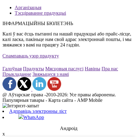
Арганізацыя
Тэсціраванне прадукцыі
ІНФАРМАЦЫЙНЫ БЮЛЕТЭНЬ
Калі ў вас ёсць пытанні па нашай прадукцыі або прайс-лісце,
калі ласка, пакіньце нам свой адрас электроннай пошты, і мы
звяжамся з вамі на працягу 24 гадзін.
Спампаваць узор прадукту
Галоўная
Прадукты
Мясцовыя паслугі
Навіны
Пра нас
Прыкладанне
Звяжыцеся з намі
@ Аўтарскае права -2010-2026: Усе правы абаронены.
Папулярныя тавары - Карта сайта - AMP Mobile
Адправіць электронны ліст
WhatsApp
Андроід
x