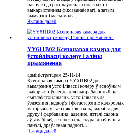
нагрузкі да расплаўленага пластыка з
выкарыстаннем фіксаванай вагі, а затым
вымярэнні масы моля...
Чытаць далей
YY611B02 Ксенонавая камера для
ўстойлівасці колеру Галіны
прымянення
адміністратарам 25-11-14
Ксенонавая камера YY611B02 для
вымярэння ўстойлівасці колеру ў асноўным
выкарыстоўваецца для выпрабаванняў на
святлаўстойлівасць, устойлівасць да
ўздзеяння надвор'я і фотастарэнне каляровых
матэрыялаў, такіх як тэкстыль, вырабы для
друку і фарбавання, адзенне, дэталі салона
аўтамабіляў, геатэкстыль, скура, драўняныя
панэлі, драўляныя падлогі...
Чытаць далей