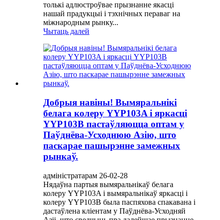
толькі адлюстроўвае прызнанне якасці
нашай прадукцыі і тэхнічных пераваг на
міжнародным рынку...
Чытаць далей
Добрыя навіны! Вымяральнікі
белага колеру YYP103A і яркасці
YYP103B пастаўляюцца оптам у
Паўднёва-Усходнюю Азію, што
паскарае пашырэнне замежных
рынкаў.
адміністратарам 26-02-28
Нядаўна партыя вымяральнікаў белага
колеру YYP103A і вымяральнікаў яркасці і
колеру YYP103B была паспяхова спакавана і
дастаўлена кліентам у Паўднёва-Усходняй
Азіі, што сведчыць пра далейшае прызнанне