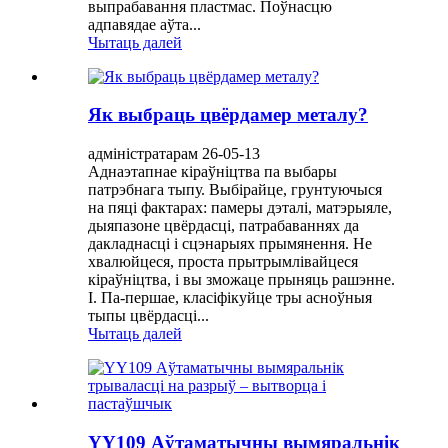
выпрабавання пластмас. Поўнасцю
адпавядае аўта...
Чытаць далей
Як выбраць цвёрдамер металу?
адміністратарам 26-05-13
Аднаэтапнае кіраўніцтва па выбары
патрэбнага тыпу. Выбірайце, грунтуючыся
на пяці фактарах: памеры дэталі, матэрыяле,
дыяпазоне цвёрдасці, патрабаваннях да
дакладнасці і сцэнарыях прымянення. Не
хвалюйцеся, проста прытрымлівайцеся
кіраўніцтва, і вы зможаце прыняць рашэнне.
I. Па-першае, класіфікуйце тры асноўныя
тыпы цвёрдасці...
Чытаць далей
YY109 Аўтаматычны вымяральнік