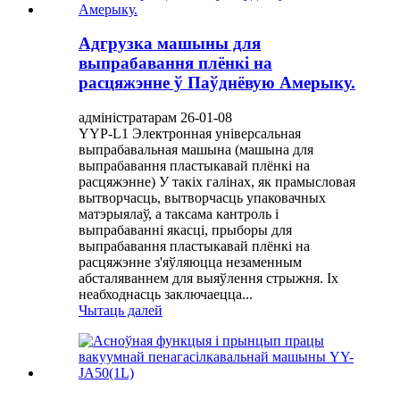
Адгрузка машыны для
выпрабавання плёнкі на
расцяжэнне ў Паўднёвую Амерыку.
адміністратарам 26-01-08
YYP-L1 Электронная універсальная
выпрабавальная машына (машына для
выпрабавання пластыкавай плёнкі на
расцяжэнне) У такіх галінах, як прамысловая
вытворчасць, вытворчасць упаковачных
матэрыялаў, а таксама кантроль і
выпрабаванні якасці, прыборы для
выпрабавання пластыкавай плёнкі на
расцяжэнне з'яўляюцца незаменным
абсталяваннем для выяўлення стрыжня. Іх
неабходнасць заключаецца...
Чытаць далей