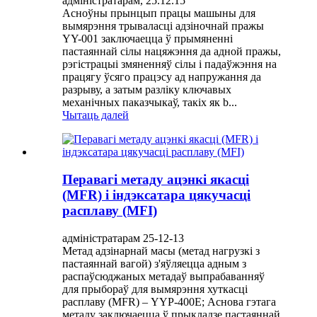
адміністратарам, 25.12.15
Асноўны прынцып працы машыны для
вымярэння трываласці адзіночнай пражы
YY-001 заключаецца ў прымяненні
пастаяннай сілы нацяжэння да адной пражы,
рэгістрацыі змяненняў сілы і падаўжэння на
працягу ўсяго працэсу ад напружання да
разрыву, а затым разліку ключавых
механічных паказчыкаў, такіх як b...
Чытаць далей
Перавагі метаду ацэнкі якасці
(MFR) і індэксатара цякучасці
расплаву (MFI)
адміністратарам 25-12-13
Метад адзінарнай масы (метад нагрузкі з
пастаяннай вагой) з'яўляецца адным з
распаўсюджаных метадаў выпрабаванняў
для прыбораў для вымярэння хуткасці
расплаву (MFR) – YYP-400E; Аснова гэтага
метаду заключаецца ў прыкладзе пастаяннай