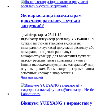
Як карыстацца індэксатарам
цякучасці расплаву з хуткай
загрузкай?
адміністратарам 25-11-12
Індэксатар цякучасці расплаву YYP-400DT з
хуткай загрузкай (таксама вядомы як
вымяральнік хуткасці цякучасці расплаву або
вымяральнік індэкса расплаву)
выкарыстоўваецца для вымярэння хуткасці
патоку расплаўленага пластыка, гумы і
іншых высокамалекулярных матэрыялаў пад
пэўным ціскам. Вы можаце прытрымлівацца
асноўных крокаў выкарыстання...
Чытаць далей
Віншуем YUEYANG з перамогай у