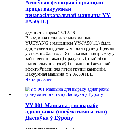
Асноўная функцыя і прынцып
працы вакуумнай
пенагасілкавальнай машыны YY-
JA50(1L)
адміністратарам 25-12-26
Вакуумная пенагасяльная машына
YUEYANG з мяшаннем YY-JA50(1L) была
адпраўлена вядучай хімічнай групе ў Бразіліі
ў снежні 2025 года. Яна аказвае падтрымку ў
забеспячэнні якасці прадукцыі, стабілізацыі
вытворчых працэсаў і павышэнні агульнай
эфектыўнасці для гэтай групы кампаній.
Вакуумная машына YY-JA50(1L)...
Чытаць далей
YY-001 Машына для вырабу
аднапражы (пнеўматычны тып)
Дастаўка ў Еўропу