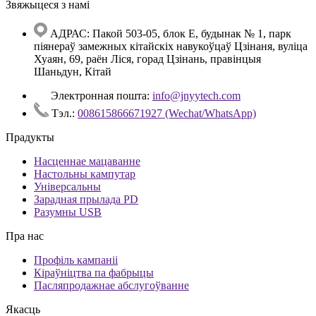
Звяжыцеся з намі
АДРАС: Пакой 503-05, блок E, будынак № 1, парк
піянераў замежных кітайскіх навукоўцаў Цзінаня, вуліца
Хуаян, 69, раён Ліся, горад Цзінань, правінцыя
Шаньдун, Кітай
Электронная пошта:
info@jnyytech.com
Тэл.:
008615866671927 (Wechat/WhatsApp)
Прадукты
Насценнае мацаванне
Настольны кампутар
Універсальны
Зарадная прылада PD
Разумны USB
Пра нас
Профіль кампаніі
Кіраўніцтва па фабрыцы
Пасляпродажнае абслугоўванне
Якасць