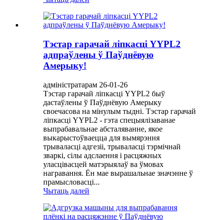
Тэстар гарачай ліпкасці YYPL2
адпраўлены ў Паўднёвую
Амерыку!
адміністратарам 26-01-26
Тэстар гарачай ліпкасці YYPL2 быў
дастаўлены ў Паўднёвую Амерыку
своечасова на мінулым тыдні. Тэстар гарачай
ліпкасці YYPL2 - гэта спецыялізаванае
выпрабавальнае абсталяванне, якое
выкарыстоўваецца для вымярэння
трываласці адгезіі, трываласці тэрмічнай
зваркі, сілы адслаення і расцяжных
уласцівасцей матэрыялаў ва ўмовах
награвання. Ён мае вырашальнае значэнне ў
прамысловасці...
Чытаць далей