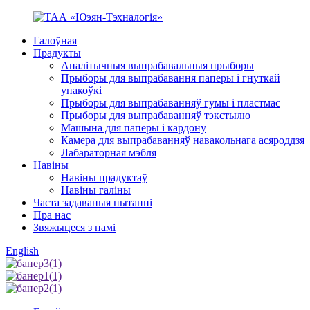
Галоўная
Прадукты
Аналітычныя выпрабавальныя прыборы
Прыборы для выпрабавання паперы і гнуткай
упакоўкі
Прыборы для выпрабаванняў гумы і пластмас
Прыборы для выпрабаванняў тэкстылю
Машына для паперы і кардону
Камера для выпрабаванняў навакольнага асяроддзя
Лабараторная мэбля
Навіны
Навіны прадуктаў
Навіны галіны
Часта задаваныя пытанні
Пра нас
Звяжыцеся з намі
English