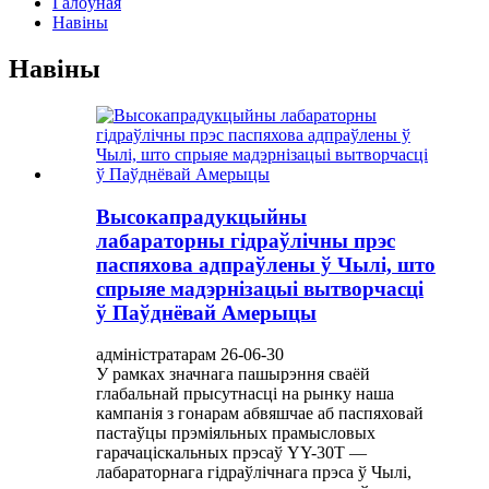
Галоўная
Навіны
Навіны
Высокапрадукцыйны
лабараторны гідраўлічны прэс
паспяхова адпраўлены ў Чылі, што
спрыяе мадэрнізацыі вытворчасці
ў Паўднёвай Амерыцы
адміністратарам 26-06-30
У рамках значнага пашырэння сваёй
глабальнай прысутнасці на рынку наша
кампанія з гонарам абвяшчае аб паспяховай
пастаўцы прэміяльных прамысловых
гарачаціскальных прэсаў YY-30T —
лабараторнага гідраўлічнага прэса ў Чылі,