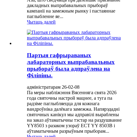
дакладных выпрабавальных прыбораў
кампаніі на замежным рынку і пастаяннае
паглыбленне яе...
Чытаць далей
Партыя гафрыраваных
лабараторных выпрабавальных
прыбораў была адпраўлена на
Філіпіны.
адміністратарам 26-02-08
Па меры набліжэння Вясенняга свята 2026
года святочны настрой мацнее, а туга па
радзіме паглыбляецца для кожнага
вандроўніка далёкага замежжа. Напярэдадні
святочных канікул мы адправілі выраблены
на заказ аўтаматычны тэстар на раздушванне
YY8503 з разаком узораў ECT YY 8503B і
аўтаматычным разрыўным прыборам...
Чытаць далей